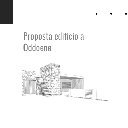
D345
Home
Lavori
workshop
Proposta edificio a
Oddoene