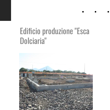
D345
Home
Lavori
workshop
Edificio produzione "Esca
Dolciaria"