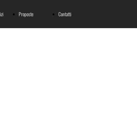
izi
Proposte
Contatti
i
Immobiliari
Index