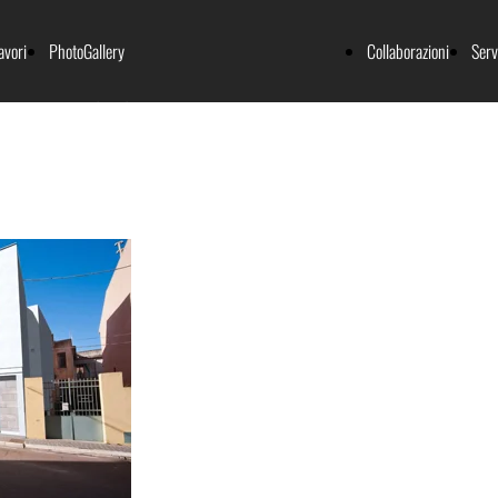
avori
PhotoGallery
Collaborazioni
Serv
Cala Gonone Beach Village
svolt
Impianti Sportivi Osolai
MIDAM
Residence Cala Gonone
Residenza unifamiliare loc."Pradonos"
Ziu Jacu
Ristrutturazione Via Puglie